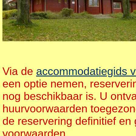
Via de
accommodatiegids v
een optie nemen, reserveri
nog beschikbaar is. U ontv
huurvoorwaarden toegezonde
de reservering definitief e
voorwaarden..