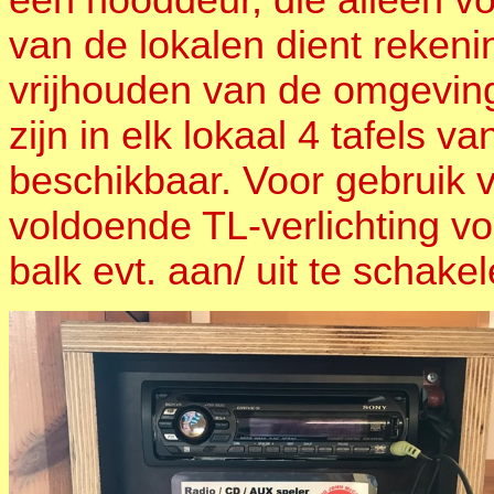
een nooddeur, die alleen vo
van de lokalen dient reken
vrijhouden van de omgevin
zijn in elk lokaal 4 tafels 
beschikbaar. Voor gebruik van
voldoende TL-verlichting voo
balk evt. aan/ uit te schake