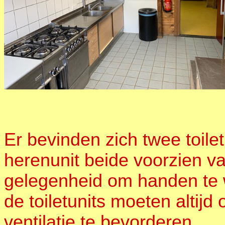
Er bevinden zich twee toil
herenunit beide voorzien va
gelegenheid om handen te w
de toiletunits moeten altijd
ventilatie te bevorderen.